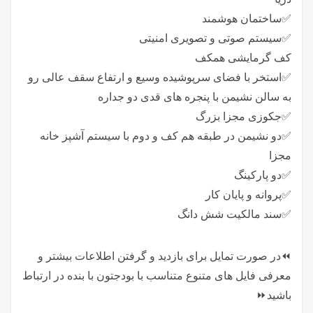
✅️ساختمان هوشمند
✅️سیستم صوتی و تصویری امنیتی
کف گرمایشی همکف
✅️استخر با فضای سرپوشیده وسیع و ارتفاع سقف عالی رو
به سالن نشیمن با پنجره های قدی دو جداره
✅️جکوزی مجزا بزرگ
✅️دو نشیمن در طبقه هم کف و دوم با سیستم آشپز خانه
مجزا
✅️دو پارکینگ
✅️پروانه و پایان کار
✅️سند مالکیت شش دانگ
⏪️در صورت تمایل برای بازدید و گرفتن اطلاعات بیشتر و
معرفی فایل های متنوع متناسب با بودجتون با بنده در ارتباط
باشید⏩️