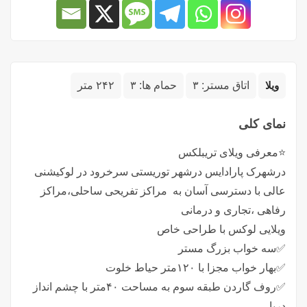
ویلا
اتاق مستر:
۳
حمام ها:
۳
۲۴۲ متر
نمای کلی
⭐️معرفی ویلای تریبلکس
درشهرک پارادایس درشهر توریستی سرخرود در لوکیشنی
عالی با دسترسی آسان به مراکز تفریحی ساحلی،مراکز
رفاهی ،تجاری و درمانی
ویلایی لوکس با طراحی خاص
✅️سه خواب بزرگ مستر
✅️بهار خواب مجزا با ۱۲۰متر حیاط خلوت
✅️روف گاردن طبقه سوم به مساحت ۴۰متر با چشم انداز
دریا