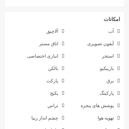
امکانات
آب
آلاچیق
آیفون تصویری
اتاق مستر
استخر
انباری اختصاصی
باربیکیو
بالکن
برق
پارکت
پارکینگ
پکیج
پوشش های پنجره
تراس
تهویه هوا
چشم انداز زیبا