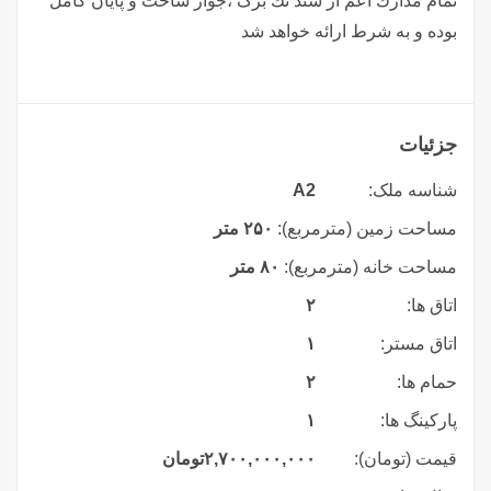
تمام مدارك اعم از سند تك برگ ،جواز ساخت و پايان كامل
بوده و به شرط ارائه خواهد شد
جزئیات
شناسه ملک:
A2
مساحت زمین (مترمربع):
۲۵۰ متر
مساحت خانه (مترمربع):
٨٠ متر
اتاق ها:
۲
اتاق مستر:
۱
حمام ها:
۲
پارکینگ ها:
۱
قیمت (تومان):
۲,۷۰۰,۰۰۰,۰۰۰
تومان