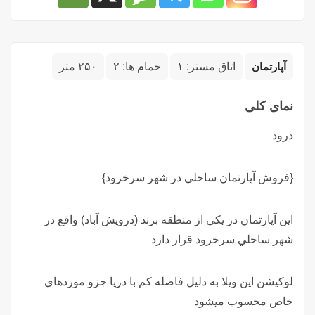
آپارتمان
اتاق مستر:
۱
حمام ها:
۲
۲۵۰ متر
نمای کلی
درود
{فروش آپارتمان ساحلي در شهر سرخرود}
اين آپارتمان در يكي از منطقه برند (درويش آباد) واقع در
شهر ساحلي سرخرود قرار دارد
لوكيشن اين ويلا به دليل فاصله كم با دريا جزو موردهاي
خاص محسوب ميشود