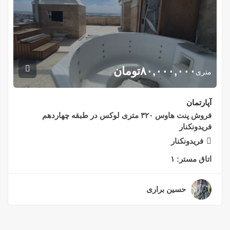
۸۰,۰۰۰,۰۰۰
تومان
متری
آپارتمان
فروش پنت هاوس ۳۲۰ متری لوکس در طبقه چهاردهم
فریدونکنار
فریدونکنار
اتاق مستر:
۱
حسین براری
۲ سال قبل