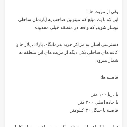
يكي از مزيت ها :
اين كه با يك مبلغ كم ميتونين صاحب يه اپارتمان ساحلي
نوساز شويد, كه واقعا در منطقه خيلي محدوده
دسترسي اسان به مراكز خريد ،درمانگاه، پارك ، پلاژ ها و
كافه هاي ساحلي يكي ديگه از مزيت هاي اين منطقه به
شمار ميرود
فاصله ها:
با دريا ١٠٠ متر
با جاده اصلي ٣٠٠ متر
فاصله با جنگل ٣٠ كيلومتر