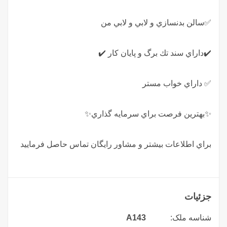
✅سالن بدنسازي و لابي و لابي من
✔️داراي سند تك برگ و پايان كار ✔️
✅ داراي خواب مستر
✨بهترين فرصت براي سرمايه گذاري✨
براي اطلاعات بيشتر و مشاور رايگان تماس حاصل فرماييد
جزئیات
شناسه ملک:
A143