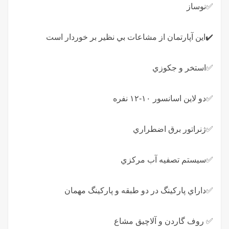
✅نوساز
✔️اين آپارتمان از مشاعات بي نظير بر خوردار است
✅استخر و جكوزي
✅دو لاين اسانسور ١٠-١٢ نفره
✅ژنراتور برق اضطراري
✅سيستم تصفيه آب مركزي
✅داراي پاركينگ در دو طبقه و پاركينگ مهمان
✅ روف گاردن و آلاچيق مشاع