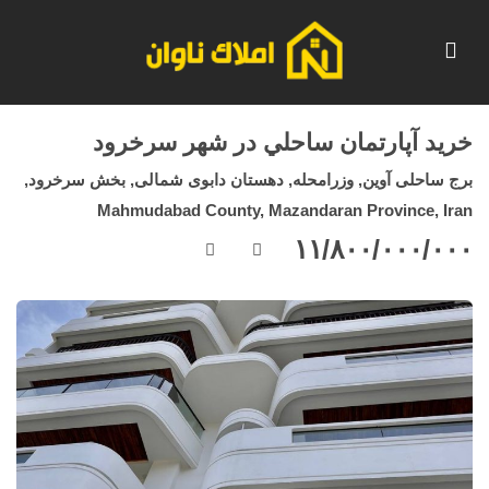
خريد آپارتمان ساحلي در شهر سرخرود
برج ساحلی آوین, وزرامحله, دهستان دابوی شمالی, بخش سرخرود,
Mahmudabad County, Mazandaran Province, Iran
١١/٨٠٠/٠٠٠/٠٠٠