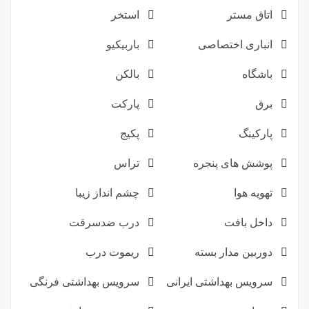
اتاق مستر
استخر
انباری اختصاصی
باربیکیو
باشگاه
بالکن
برق
پارکت
پارکینگ
پکیج
پوشش های پنجره
تراس
تهویه هوا
چشم انداز زیبا
داخل بافت
درب ضدسرقت
دوربین مدار بسته
ریموت درب
سرویس بهداشتی ایرانی
سرویس بهداشتی فرنگی