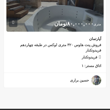
۸۰,۰۰۰,۰۰۰
تومان
متری
آپارتمان
فروش پنت هاوس ۳۲۰ متری لوکس در طبقه چهاردهم
فریدونکنار
فریدونکنار
اتاق مستر:
۱
حسین براری
۲ سال قبل