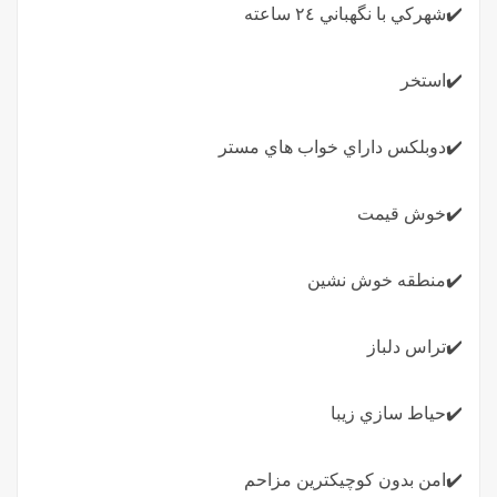
✔️شهركي با نگهباني ٢٤ ساعته
✔️استخر
✔️دوبلكس داراي خواب هاي مستر
✔️خوش قيمت
✔️منطقه خوش نشين
✔️تراس دلباز
✔️حياط سازي زيبا
✔️امن بدون كوچيكترين مزاحم