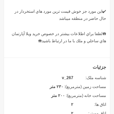
✔️اين مورد جز خوش قيمت ترين مورد هاي استخردار در
حال حاضر در منطقه ميباشد
☎️لطفا براي اطلاعات بيشتر در خصوص خريد ويلا آپارتمان
هاي ساحلي و ملك با ما در ارتباط باشيد☎️
جزئیات
شناسه ملک:
v_267
مساحت زمین (مترمربع):
۲۳۰ متر
مساحت خانه (مترمربع):
۲۰۰ متر
اتاق ها:
۲
اتاق مستر:
۲