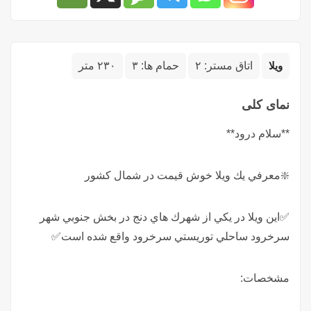
ویلا
اتاق مستر:
۲
حمام ها:
۳
۲۳۰ متر
نمای کلی
**سلام درود**
❇️معرفي يك ويلا خوش قيمت در شمال كشور
✅اين ويلا در يكي از شهرك هاي دنج در بخش جنوبي شهر
سرخرود ساحلي توريستي سرخرود واقع شده است✅
مشخصات: