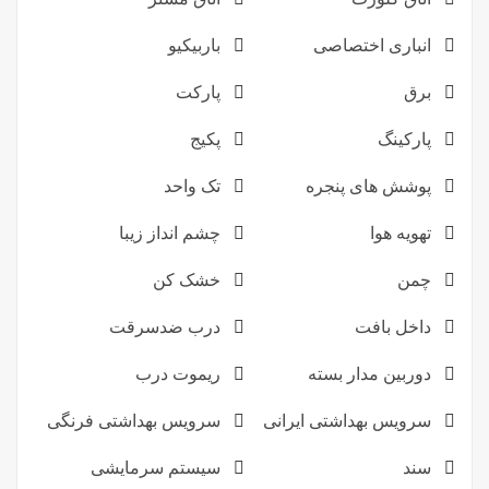
انباری اختصاصی
باربیکیو
برق
پارکت
پارکینگ
پکیج
پوشش های پنجره
تک واحد
تهویه هوا
چشم انداز زیبا
چمن
خشک کن
داخل بافت
درب ضدسرقت
دوربین مدار بسته
ریموت درب
سرویس بهداشتی ایرانی
سرویس بهداشتی فرنگی
سند
سیستم سرمایشی