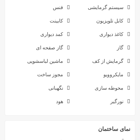
سیستم گرمایشی
فنس
کابل تلویزیون
کابینت
کاغذ دیواری
کمد دیواری
گاز
گاز صفحه ای
گرمایش از کف
ماشین لباسشویی
مایکروویو
مجوز ساخت
محوطه سازی
نگهبانی
نورگیر
هود
نمای ساختمان