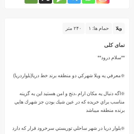
ویلا
حمام ها:
۱
۲۴۰ متر
نمای کلی
**سلام درود**
❇️معرفي يه ويلا شهركي دو منطقه برند خط دريا(بلواردريا)
❇️اگه دنبال يه مكان ارام ،دنج و امن هستيد اين يه گزينه
مناسب براي خريده كه در عين شيك بودن جز شهرك هايي
برنده منطقه ميباشد
❇️بلوار دريا در شهر ساحلي توريستي سرخرود قرار كه دارد