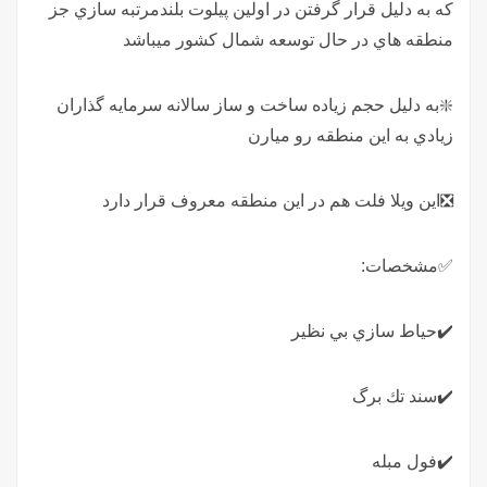
كه به دليل قرار گرفتن در اولين پيلوت بلندمرتبه سازي جز
منطقه هاي در حال توسعه شمال كشور ميباشد
❇️به دليل حجم زياده ساخت و ساز سالانه سرمايه گذاران
زيادي به اين منطقه رو ميارن
❎اين ويلا فلت هم در اين منطقه معروف قرار دارد
✅مشخصات:
✔️حياط سازي بي نظير
✔️سند تك برگ
✔️فول مبله