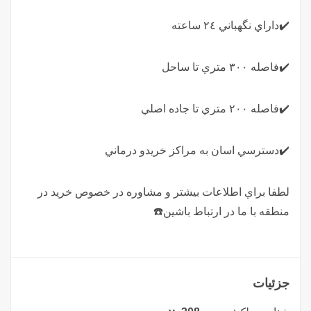
✔️داراي نگهباني ٢٤ ساعته
✔️فاصله ٣٠٠ متري تا ساحل
✔️فاصله ٢٠٠ متري تا جاده اصلي
✔️دسترسي اسان به مراكز خريدو درماني
لطفا براي اطلاعات بيشتر و مشاوره در خصوص خريد در
منطقه با ما در ارتباط باشين☎️
جزئیات