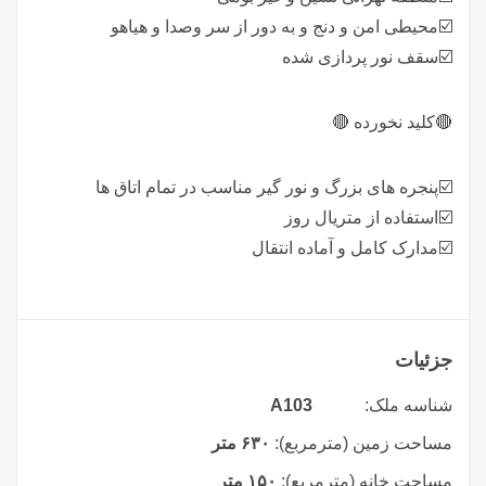
☑️محیطی امن و دنج و به دور از سر وصدا و هیاهو
☑️سقف نور پردازی شده
🔴کلید نخورده 🔴
☑️پنجره های بزرگ و نور گیر مناسب در تمام اتاق ها
☑️استفاده از متریال روز
☑️مدارک کامل و آماده انتقال
جزئیات
شناسه ملک:
A103
مساحت زمین (مترمربع):
۶۳۰ متر
مساحت خانه (مترمربع):
۱۵۰ متر