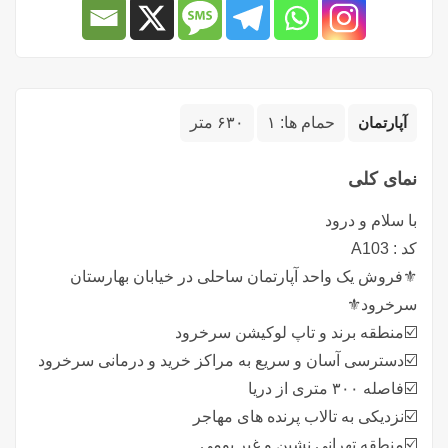
آپارتمان
حمام ها:
۱
۶۳۰ متر
نمای کلی
با سلام و درود
کد : A103
⚜️فروش یک واحد آپارتمان ساحلی در خیابان بهارستان
سرخرود⚜️
☑️منطقه برند و تاپ لوکیشن سرخرود
☑️دسترسی آسان و سریع به مراکز خرید و درمانی سرخرود
☑️فاصله ۳۰۰ متری از دریا
☑️نزدیکی به تالاب پرنده های مهاجر
☑️منطقه تهرانی نشین و غیر بومی