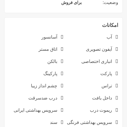
وضعیت:
برای فروش
امکانات
آب
آسانسور
آیفون تصویری
اتاق مستر
انباری اختصاصی
بالکن
پارکت
پارکینگ
تراس
چشم انداز زیبا
داخل بافت
درب ضدسرقت
ریموت درب
سرویس بهداشتی ایرانی
سرویس بهداشتی فرنگی
سند