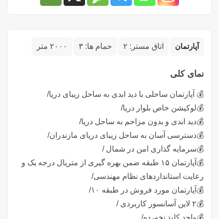
آپارتمان
اتاق مستر:
۲
حمام ها:
۳
۲۰۰۰ متر
نمای کلی
💰 آپارتمان ساحلی با دید ابدی به ساحل زیبای دریا/
💰لوکیشن خاص بلوار دریا/
💰دید ابدی و بدون مزاحم به ساحل دریا/
💰دسترسی آسان به ساحل زیبای دریای مازندران/
💰سرمایه گذاری امن در شمال /
💰آپارتمان ۱۵ طبقه ضمن بهره گیری از متریال درجه یک و
رعایت استانداردهای نظام مهندسی/
💰آپارتمان مورد فروش در طبقه ۱۰/
💰۲ لاین آسانسور کاربردی /
💰واحد کلید نخورده/