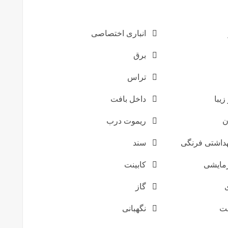
انباری اختصاصی
برق
تراس
زیبا
داخل بافت
ن
ریموت درب
داشتی فرنگی
سند
مایشی
کابینت
گاز
ت
نگهبانی