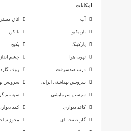
امکانات
آب
اتاق مستر
باربیکیو
بالکن
پارکینگ
پکیج
تهویه هوا
چشم انداز 
درب ضدسرقت
روف گارد
سرویس بهداشتی ایرانی
سرویس به
سیستم سرمایشی
سیستم گر
کاغذ دیواری
کمد دیواری
گاز صفحه ای
مجوز ساخ