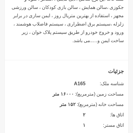
جکوزی ،سالن همایش ، سالن بازی کودکان ، سالن ورزشی
مجهز ، استفاده از بهترین متریال روز ، ایمن سازی در برابر
زلزله ،سیستم برق اضطراری ، سیستم فاضلاب هوشمند ،
ورود و خروج خودرو از طریق سیستم پلاک خوان ، زیر
ساخت ایمن و…..می باشد.
جزئیات
شناسه ملک:
A165
مساحت زمین (مترمربع):
۱۶۰۰۰ متر
مساحت خانه (مترمربع):
۱۵۲ متر
اتاق ها:
۲
اتاق مستر:
۱