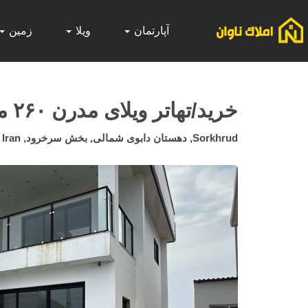
آپارتمان
ویلا
زمین
خرید/تهاتر ویلای مدرن ۲۶۰ متری سنددار سرخرود
Sorkhrud, دهستان دابوی شمالی, بخش سرخرود, Mahmudabad County, Mazandaran Province, Iran