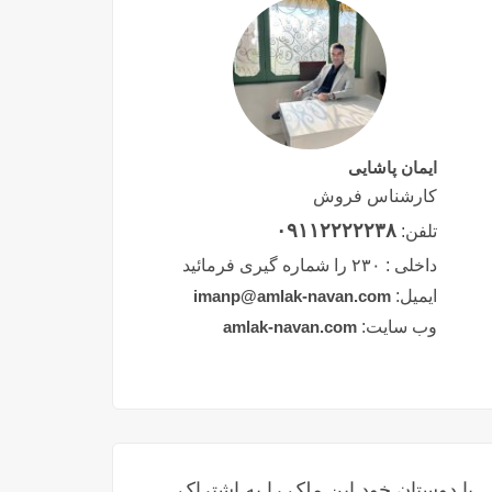
ایمان پاشایی
کارشناس فروش
۰۹۱۱۲۲۲۲۲۳۸
تلفن:
داخلی :
۲۳۰ را شماره گیری فرمائید
ایمیل:
imanp@amlak-navan.com
وب سایت:
amlak-navan.com
با دوستان خود این ملک را به اشتراک