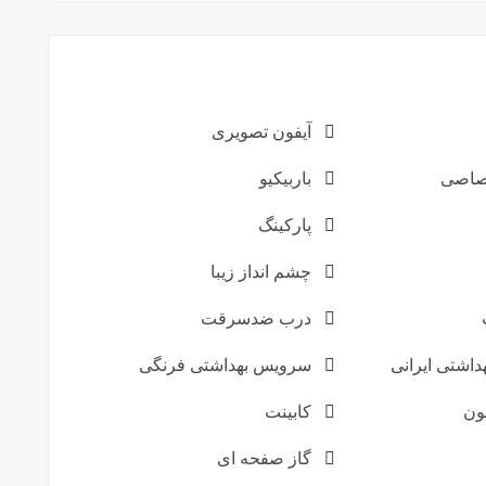
آیفون تصویری
تصاصی
باربیکیو
پارکینگ
چشم انداز زیبا
درب ضدسرقت
اشتی ایرانی
سرویس بهداشتی فرنگی
یون
کابینت
گاز صفحه ای