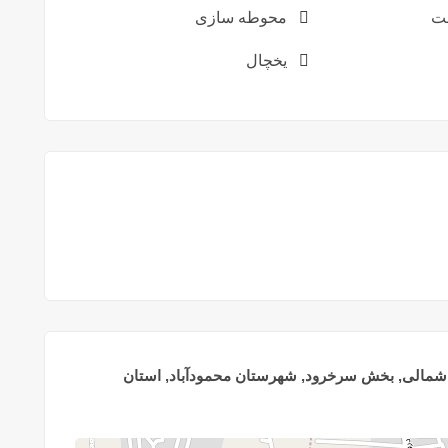
ت
محوطه سازی
یخچال
 شمالی, بخش سرخرود, شهرستان محمودآباد, استان