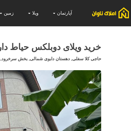
آپارتمان
ویلا
زمین
خرید ویلای دوبلکس حیاط دا
حاجی کلا سفلی, دهستان دابوی شمالی, بخش سرخرود, شه