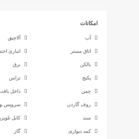
امکانات
آب
آلاچیق
اتاق مستر
انباری اخ
بالکن
برق
پکیج
تراس
چمن
داخل بافت
روف گاردن
سرویس بهد
سند
کابل تلویز
کمد دیواری
گاز