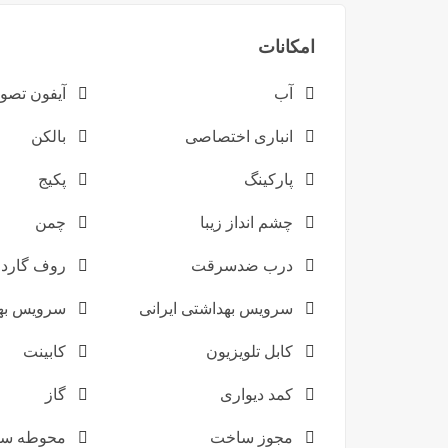
امکانات
آب
آیفون تصو
انباری اختصاصی
بالکن
پارکینگ
پکیج
چشم انداز زیبا
چمن
درب ضدسرقت
روف گارد
سرویس بهداشتی ایرانی
سرویس به
کابل تلویزیون
کابینت
کمد دیواری
گاز
مجوز ساخت
محوطه سا