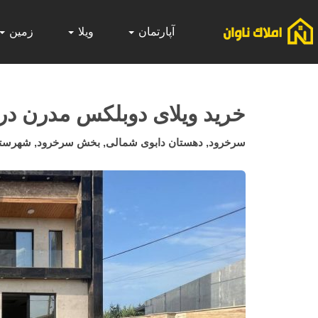
آپارتمان
ویلا
زمین
خرید ویلای دوبلکس مدرن د
سرخرود, دهستان دابوی شمالی, بخش سرخرود, شهرستان م