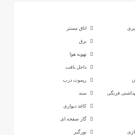
یری
اتاق مستر
برق
تهویه هوا
داخل بافت
ن
ریموت درب
داشتی فرنگی
سند
کاغذ دیواری
گاز صفحه ای
زی
نورگیر