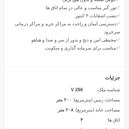
✅️نور گیر مناسب و عالی در تمام اتاق ها
✅️نصب اشعابات ۳ کنتور
✅️دسترسی آسان و راحت به مراکز خرید و مراکز درمانی
سرخرود
✅️محیطی امن و دنج و بدور از سر و صدا و هیاهو
✅️مناسب برای سرمایه گذاری و سکونت
جزئیات
شناسه ملک:
V 286
مساحت زمین (مترمربع):
۲۰۰ متر
مساحت خانه (مترمربع):
۲۰۸ متر
اتاق ها:
۳