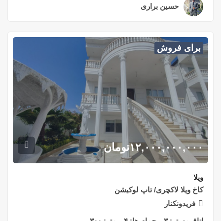
حسین براری
۲ سال قبل
برای فروش
۱۲,۰۰۰,۰۰۰,۰۰۰
تومان
ویلا
کاخ ویلا لاکچری/ تاپ لوکیشن
فریدونکنار
اتاق مستر:
۳
حمام ها:
۴
متر:
۳۰۰