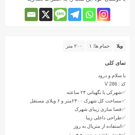
ویلا
حمام ها:
۱
۲۰۰ متر
نمای کلی
با سلام و درود
کد : V 286
✅️شهرکی با نگهبانی ۲۴ ساعته
✅️مساحت کل شهرک ۲۳۰۰متر و ۶ ویلای مستقل
✅️فضا سازی زیبای شهرک
✅️طراحی داخلی زیبا
✅️استفاده از متریال به روز
✅️خوش نقشه و بدون هیچ پرتی