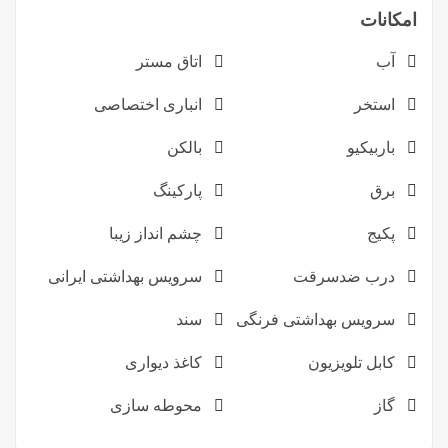
امکانات
آب
اتاق مستر
استخر
انباری اختصاصی
باربیکیو
بالکن
برق
پارکینگ
پکیج
چشم انداز زیبا
درب ضدسرقت
سرویس بهداشتی ایرانی
سرویس بهداشتی فرنگی
سند
کابل تلویزیون
کاغذ دیواری
گاز
محوطه سازی