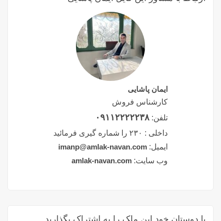
ایمان پاشایی
کارشناس فروش
۰۹۱۱۲۲۲۲۲۳۸
تلفن:
داخلی :
۲۳۰ را شماره گیری فرمائید
ایمیل:
imanp@amlak-navan.com
وب سایت:
amlak-navan.com
با دوستان خود این ملک را به اشتراک بگذارید