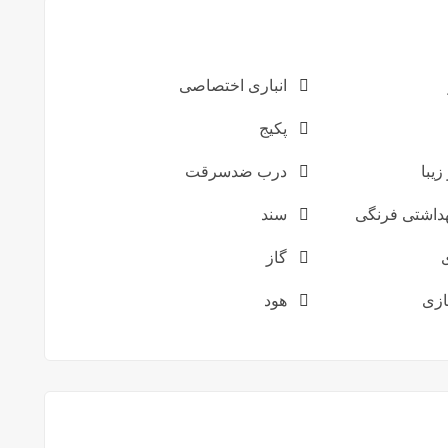
انباری اختصاصی
پکیج
زیبا
درب ضدسرقت
داشتی فرنگی
سند
گاز
زی
هود