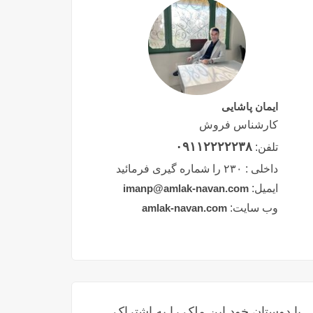
ایمان پاشایی
کارشناس فروش
۰۹۱۱۲۲۲۲۲۳۸
تلفن:
داخلی :
۲۳۰ را شماره گیری فرمائید
ایمیل:
imanp@amlak-navan.com
وب سایت:
amlak-navan.com
با دوستان خود این ملک را به اشتراک