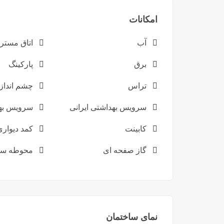
امکانات
آب
اتاق مستر
برق
پارکینگ
تراس
چشم انداز 
سرویس بهداشتی ایرانی
سرویس به
کابینت
کمد دیواری
گاز صفحه ای
محوطه سا
نمای ساختمان