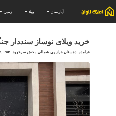
آپارتمان
ویلا
زمین
خرید ویلای نوساز سنددار جنگ
فرامده, دهستان هراز پی شمالی, بخش سرخرود, Mahmudabad County, Mazandaran Province, Iran