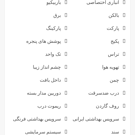
انباری اختصاصی
باربیکیو
بالکن
برق
پارکت
پارکینگ
پکیج
پوشش های پنجره
تراس
تک واحد
تهویه هوا
چشم انداز زیبا
چمن
داخل بافت
درب ضدسرقت
دوربین مدار بسته
روف گاردن
ریموت درب
سرویس بهداشتی ایرانی
سرویس بهداشتی فرنگی
سند
سیستم سرمایشی