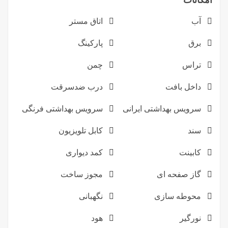
امکانات
آب
اتاق مستر
برق
پارکینگ
تراس
چمن
داخل بافت
درب ضدسرقت
سرویس بهداشتی ایرانی
سرویس بهداشتی فرنگی
سند
کابل تلویزیون
کابینت
کمد دیواری
گاز صفحه ای
مجوز ساخت
محوطه سازی
نگهبانی
نورگیر
هود