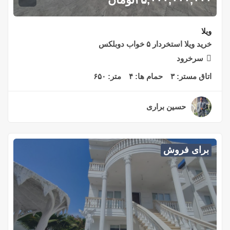
ویلا
خرید ویلا استخردار ۵ خواب دوبلکس
سرخرود
اتاق مستر:
۳
حمام ها:
۴
متر:
۶۵۰
حسین براری
۲ سال قبل
برای فروش