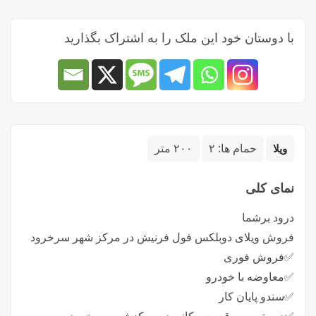
با دوستان خود این ملک را به اشتراک بگذارید
ویلا
حمام ها:
۲
۲۰۰ متر
نمای کلی
درود برشما
فروش ویلای دوبلکس فول فرنیش در مرکز شهر سرخرود
✅️فروش فوری
✅️معاوضه با خودرو
✅️سندو پایان کار