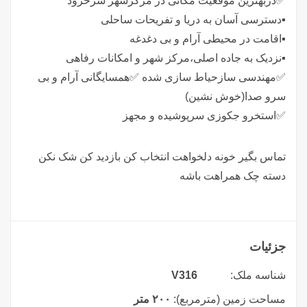
✅️دربهترین موقعیت مکانی در مرکزشهر سرخرود
▪️دسترسی آسان به دریا و تفریحات ساحلی
▪️اقامت در محیطی آرام و بی دغدغه
▪️نزدیک به جاده اصلی،مرکز شهر و امکانات رفاهی
✅️مهندسی سازحیاط سازی شده ✅️همسایگانی آرام و بی
سرو صدا(خوش نشین)
✅️استخرو جکوزی سرپوشیده و مجهز
تماس بگیر خونه دلخواهت انتخاب کن بازدید کن شک نکن
دسته چک همراهت باشه
جزئیات
شناسه ملک:
V316
مساحت زمین (مترمربع):
۲۰۰ متر