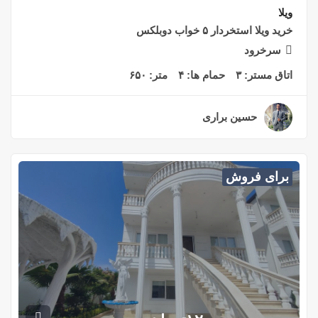
ویلا
خرید ویلا استخردار ۵ خواب دوبلکس
سرخرود
اتاق مستر:
۳
حمام ها:
۴
متر:
۶۵۰
حسین براری
۲ سال قبل
برای فروش