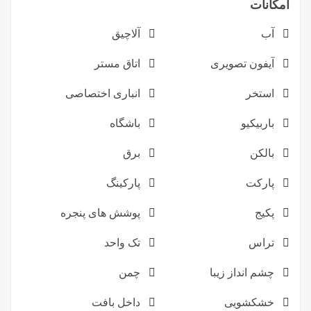
امکانات
آب
آلاچیق
آیفون تصویری
اتاق مستر
استخر
انباری اختصاصی
باربیکیو
باشگاه
بالکن
برق
پارکت
پارکینگ
پکیج
پوشش های پنجره
تراس
تک واحد
چشم انداز زیبا
چمن
خشکشویی
داخل بافت