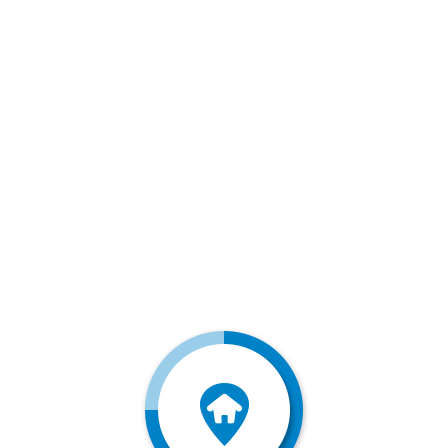
املاک
وبلاگ
ارتباط با ما
دوبلکس نمامدرن ۴خواب شهرکی در
شهرتوریستی سرخرود
بلواردریا سرخرود