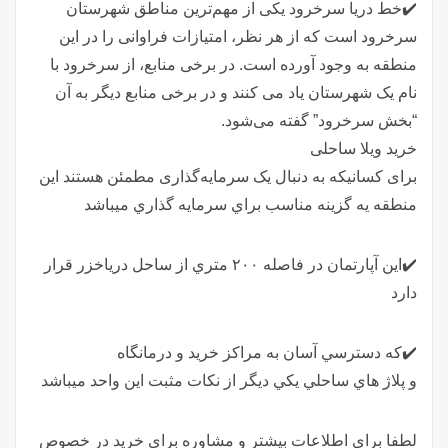
✔️خط دریا سرخرود یکی از مهم‌ترین مناطق شهرستان
سرخرود است که از هر نظر، امتیازات فراوانی را در این
منطقه به وجود آورده است. در برخی منابع، از سرخرود با
نام یک شهرستان یاد می کنند و در برخی منابع دیگر به آن
“بخش سرخرود” گفته می‌شود.
خرید ویلا ساحلی
برای کسانیکه به دنبال یک سرمایه‌گذاری مطمئن هستند اين
منطقه يه گزينه مناسب براي سرمايه گذاري ميباشد
✔️اين آپارتمان در فاصله ٢٠٠ متري از ساحل درياخزر قرار
دارد
✔️كه دسترسي آسان به مراكز خريد و درمانگاه
و پلاژ هاي ساحلي يكي ديگر از نكات مثبت اين واحد ميباشد
لطفا براي اطلاعات بيشتر و مشاوره براي خريد در خصوص