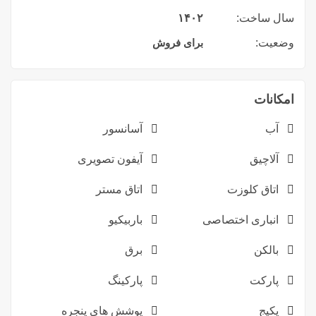
سال ساخت:
۱۴۰۲
وضعیت:
برای فروش
امکانات
آب
آسانسور
آلاچیق
آیفون تصویری
اتاق کلوزت
اتاق مستر
انباری اختصاصی
باربیکیو
بالکن
برق
پارکت
پارکینگ
پکیج
پوشش های پنجره