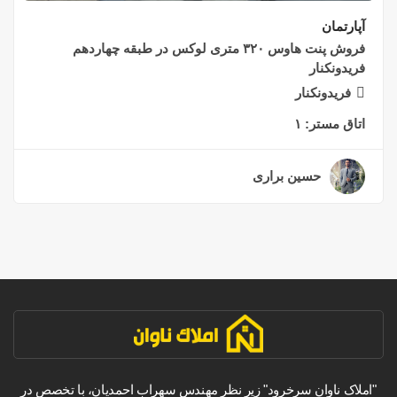
آپارتمان
فروش پنت هاوس ۳۲۰ متری لوکس در طبقه چهاردهم
فریدونکنار
فریدونکنار
اتاق مستر:
۱
حسین براری
۲ سال قبل
"املاک ناوان سرخرود" زیر نظر مهندس سهراب احمدیان، با تخصص در