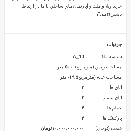
خريد ويلا و ملك و آپارتمان هاي ساحلي با ما در ارتباط
باشين☎️🙏🏻
جزئیات
شناسه ملک:
A_10
مساحت زمین (مترمربع):
۵۰۰ متر
مساحت خانه (مترمربع):
۱۹- متر
اتاق ها:
۳
اتاق مستر:
۳
حمام ها:
۴
پارکینگ ها:
۲
قیمت (تومان):
۱۰,۰۰۰,۰۰۰,۰۰۰
تومان