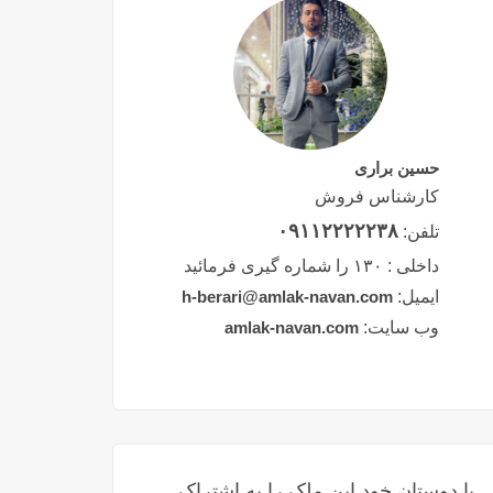
حسین براری
کارشناس فروش
۰۹۱۱۲۲۲۲۲۳۸
تلفن:
داخلی :
۱۳۰ را شماره گیری فرمائید
ایمیل:
h-berari@amlak-navan.com
وب سایت:
amlak-navan.com
با دوستان خود این ملک را به اشتراک