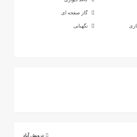
گاز صفحه ای
زی
نگهبانی
درويش آباد