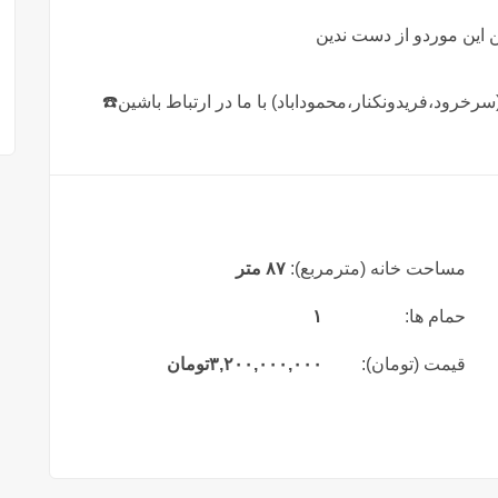
 اين موردو از دست ندين
رود،فريدونكنار،محموداباد) با ما در ارتباط باشين☎️
مساحت خانه (مترمربع):
۸۷ متر
حمام ها:
۱
قیمت (تومان):
۳,۲۰۰,۰۰۰,۰۰۰
تومان