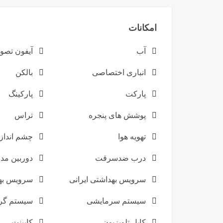
امکانات
آب
آیفون تصو
انباری اختصاصی
بالکن
پارکت
پارکینگ
پوشش های پنجره
تراس
تهویه هوا
چشم انداز 
درب ضدسرقت
دوربین مدا
سرویس بهداشتی ایرانی
سرویس به
سیستم سرمایشی
سیستم گر
کابل تلویزیون
کابینت