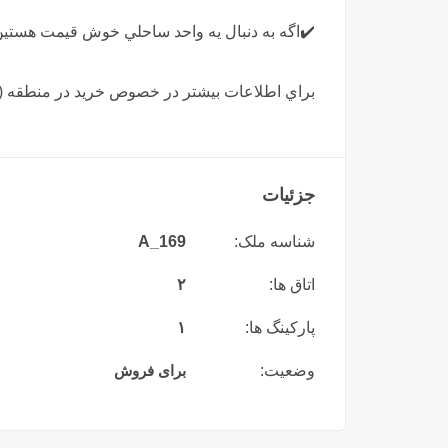
✔️اگه به دنبال يه واحد ساحلي خوش قيمت هستين
براي اطلاعات بيشتر در خصوص خريد در منطقه (سرخ
جزئیات
شناسه ملک:
A_169
اتاق ها:
۲
پارکینگ ها:
۱
وضعیت:
برای فروش