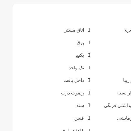
یری
اتاق مستر
برق
پکیج
تک واحد
زیبا
داخل بافت
ر بسته
ریموت درب
داشتی فرنگی
سند
مایشی
فنس
کاغذ دیواری