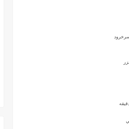
سرخرود
زر
ي