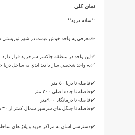
نمای کلی
**سلام درود**
❇️معرفي يه واحد خوش قيمت در شهر توريستي 
✅اين واحد در منطقه چاكسر سرخرود قرار دارد
✅يه واحد شخصي ساز با ديد ابدي به ساحل دريا خ
✔️فاصله تا دريا ٥٠ متر
✔️فاصله تا جاده اصلي ٢٠٠ متر
✔️فاصله تا درمانگاه ٩٠٠متر
✔️فاصله تا جنگل هاي سرسبز شمال كمتر از ٣٠ دقيقه
✔️دسترسي اسان به مراكز خريد و پلاژ هاي ساحل