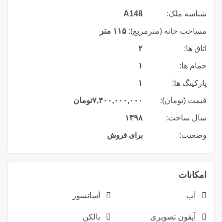
شناسه ملک:
A148
مساحت خانه (مترمربع):
۱۱۵ متر
اتاق ها:
۲
حمام ها:
۱
پارکینگ ها:
۱
قیمت (تومان):
۷,۴۰۰,۰۰۰,۰۰۰
تومان
سال ساخت:
۱۳۹۸
وضعیت:
برای فروش
امکانات
آب
آسانسور
آیفون تصویری
بالکن