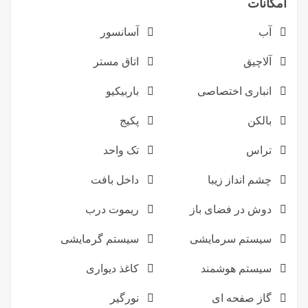
امکانات
آب
آسانسور
آلاچیق
اتاق مستر
انباری اختصاصی
باربیکیو
بالکن
پکیج
تراس
تک واحد
چشم انداز زیبا
داخل بافت
دوش در فضای باز
ریموت درب
سیستم سرمایشی
سیستم گرمایشی
سیستم هوشمند
کاغذ دیواری
گاز صفحه ای
نورگیر