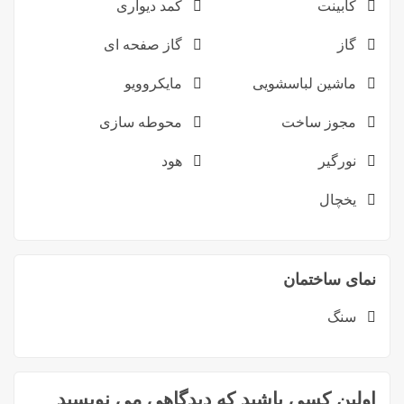
کابینت
کمد دیواری
گاز
گاز صفحه ای
ماشین لباسشویی
مایکروویو
مجوز ساخت
محوطه سازی
نورگیر
هود
یخچال
نمای ساختمان
سنگ
اولین کسی باشید که دیدگاهی می نویسید