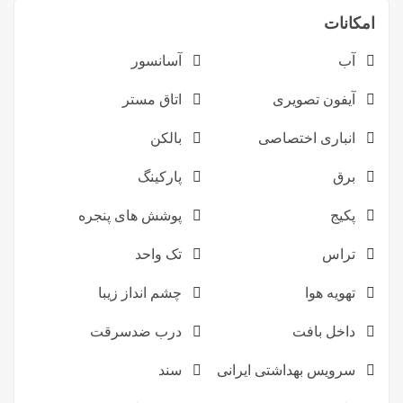
امکانات
آب
آسانسور
آیفون تصویری
اتاق مستر
انباری اختصاصی
بالکن
برق
پارکینگ
پکیج
پوشش های پنجره
تراس
تک واحد
تهویه هوا
چشم انداز زیبا
داخل بافت
درب ضدسرقت
سرویس بهداشتی ایرانی
سند