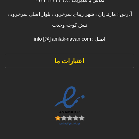
تماس با مدیریت : ۳۸ ۲۲۲۲۲ ۰۹۱۱
آدرس : مازندران ، شهر زیبای سرخرود ، بلوار اصلی سرخرود ،
نبش کوچه وحدت
ایمیل : info [@] amlak-navan.com
اعتبارات ما