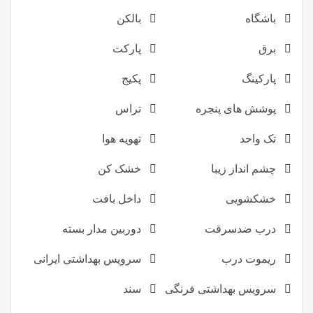
باشگاه
بالکن
برق
پارکت
پارکینگ
پکیج
پوشش های پنجره
تراس
تک واحد
تهویه هوا
چشم انداز زیبا
خشک کن
خشکشویی
داخل بافت
درب ضدسرقت
دوربین مدار بسته
ریموت درب
سرویس بهداشتی ایرانی
سرویس بهداشتی فرنگی
سند