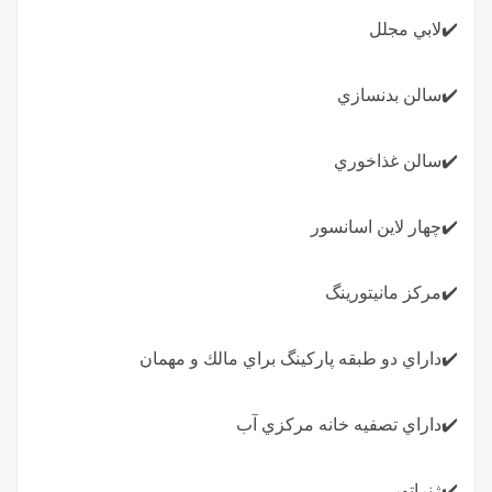
✔️لابي مجلل
✔️سالن بدنسازي
✔️سالن غذاخوري
✔️چهار لاين اسانسور
✔️مركز مانيتورينگ
✔️داراي دو طبقه پاركينگ براي مالك و مهمان
✔️داراي تصفيه خانه مركزي آب
✔️ژنراتور