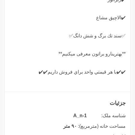
✔️الاچيق مشاع
✅سند تك برگ و شش دانگ✅
**بهترینارو براتون معرفی میکنیم**
✔️✔️با هر قيمتي واحد براي فروش داريم✔️✔️
جزئیات
شناسه ملک:
A_n-1
مساحت خانه (مترمربع):
۹۰ متر