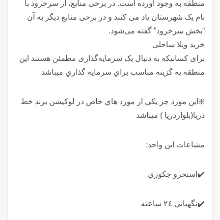
منطقه به وجود آورده است. در برخی منابع، از سرخرود با
نام یک شهرستان یاد می کنند و در برخی منابع دیگر به آن
“بخش سرخرود” گفته می‌شود.
خرید ویلا ساحلی
برای کسانیکه به دنبال یک سرمایه‌گذاری مطمئن هستند اين
منطقه يه گزينه مناسب براي سرمايه گذاري ميباشد
❇️اين مورد جز يكي از مورد هاي خاص در لوكيشن برند خط
دريا(بلواردريا ) ميباشد
مشاعات اين واحد:
✔️استخرو جكوزي
✔️نگهباني ٢٤ ساعته