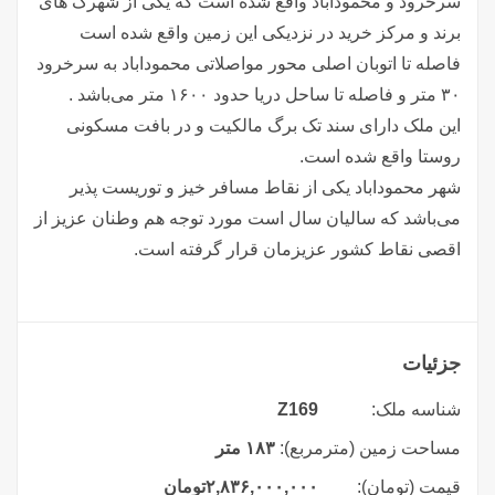
سرخرود و محموداباد واقع شده است که یکی از شهرک های
برند و مرکز خرید در نزدیکی این زمین واقع شده است
فاصله تا اتوبان اصلی محور مواصلاتی محموداباد به سرخرود
۳۰ متر و فاصله تا ساحل دریا حدود ۱۶۰۰ متر می‌باشد .
این ملک دارای سند تک برگ مالکیت و در بافت مسکونی
روستا واقع شده است.
شهر محموداباد یکی از نقاط مسافر خیز و توریست پذیر
می‌باشد که سالیان سال است مورد توجه هم وطنان عزیز از
اقصی نقاط کشور عزیزمان قرار گرفته است.
جزئیات
شناسه ملک:
Z169
مساحت زمین (مترمربع):
۱۸۳ متر
قیمت (تومان):
۲,۸۳۶,۰۰۰,۰۰۰
تومان