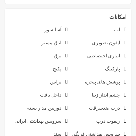
امکانات
آب
آسانسور
آیفون تصویری
اتاق مستر
انباری اختصاصی
برق
پارکینگ
پکیج
پوشش های پنجره
تراس
چشم انداز زیبا
داخل بافت
درب ضدسرقت
دوربین مدار بسته
ریموت درب
سرویس بهداشتی ایرانی
سرویس بهداشتی فرنگی
سند