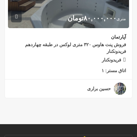
۸۰,۰۰۰,۰۰۰
تومان
متری
آپارتمان
فروش پنت هاوس ۳۲۰ متری لوکس در طبقه چهاردهم
فریدونکنار
فریدونکنار
اتاق مستر:
۱
حسین براری
۲ سال قبل