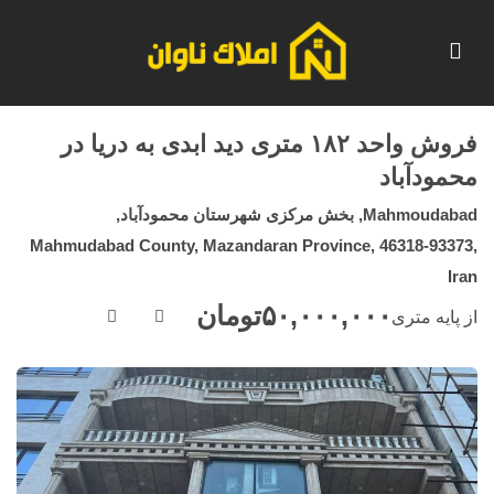
فروش واحد ۱۸۲ متری دید ابدی به دریا در
محمودآباد
Mahmoudabad, بخش مرکزی شهرستان محمودآباد,
Mahmudabad County, Mazandaran Province, 46318-93373,
Iran
۵۰,۰۰۰,۰۰۰
تومان
از پایه متری