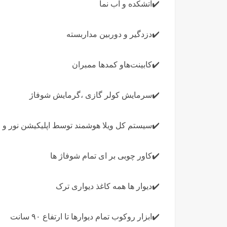
✔️آتشکده و آب نما
✔️دزدگیر و دوربین مداربسته
✔️کابینت‌هاو کمدها ممبران
✔️سرمایش کولر گازی ،گرمایش شوفاژ
✔️سیستم کل ویلا هوشمند توسط اپلیکیشن نور و م
✔️کاور چوبی بر ای تمام شوفاژ ها
✔️دیوار ها همه کاغذ دیواری ترک
✔️ابزار روکوب تمام دیوارها تا ارتفاع ۹۰ سانت