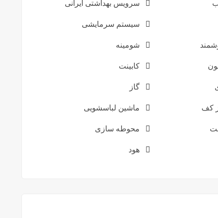
ب
سرویس بهداشتی ایرانی
سیستم سرمایشی
شمند
شومینه
یون
کابینت
گاز
ز کف
ماشین لباسشویی
ت
محوطه سازی
هود