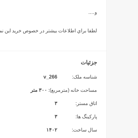
و….
لطفا براي اطلاعات بيشتر در خصوص خريد اين نما 
جزئیات
شناسه ملک:
v_266
مساحت خانه (مترمربع):
۳۰۰ متر
اتاق مستر:
۳
پارکینگ ها:
۳
سال ساخت:
۱۴۰۲