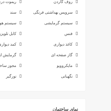
روف گاردن
ریموت در
سرویس بهداشتی فرنگی
سند
سیستم گرمایشی
سیستم هو
فنس
کابل تلویز
کاغذ دیواری
کمد دیواری
گاز صفحه ای
گرمایش ا
مایکروویو
مجوز ساخ
نگهبانی
نورگیر
نمای ساختمان