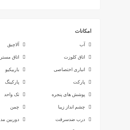
امکانات
آب
آلاچیق
اتاق کلوزت
اتاق مستر
انباری اختصاصی
باربیکیو
پارکت
پارکینگ
پوشش های پنجره
تک واحد
چشم انداز زیبا
چمن
درب ضدسرقت
دوربین مدا