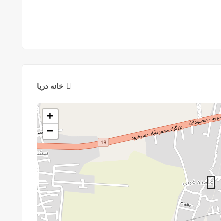
خانه دريا
+
−