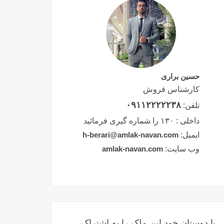
حسین براری
کارشناس فروش
۰۹۱۱۲۲۲۲۲۳۸
تلفن:
داخلی :
۱۳۰ را شماره گیری فرمائید
ایمیل:
h-berari@amlak-navan.com
وب سایت:
amlak-navan.com
با دوستان خود این ملک را به اشتراک