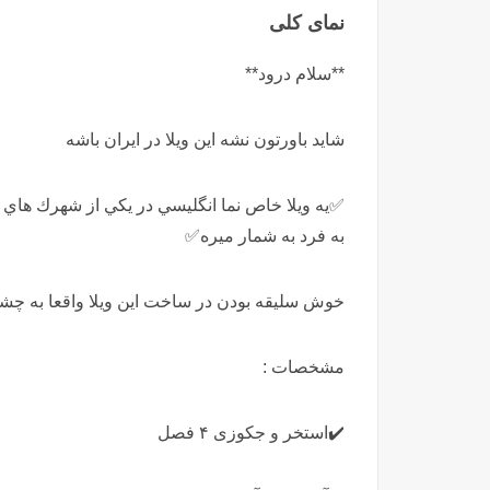
نمای کلی
**سلام درود**
شايد باورتون نشه اين ويلا در ايران باشه
✅يه ويلا خاص نما انگليسي در يكي از شهرك هاي
به فرد به شمار ميره✅
خوش سليقه بودن در ساخت اين ويلا واقعا به چشم
مشخصات :
✔️استخر و جکوزی ۴ فصل