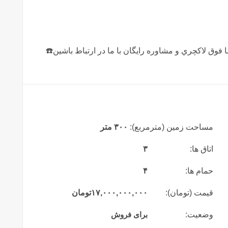
فوق لاكچري و مشاوره رايگان با ما در ارتباط باشين☎️
مساحت زمین (مترمربع):
۳۰۰ متر
اتاق ها:
۳
حمام ها:
۴
قیمت (تومان):
۱۷,۰۰۰,۰۰۰,۰۰۰
تومان
وضعیت:
برای فروش