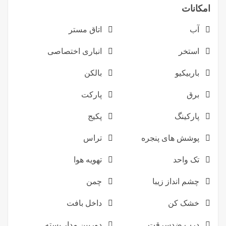
امکانات
آب
اتاق مستر
استخر
انباری اختصاصی
باربیکیو
بالکن
برق
پارکت
پارکینگ
پکیج
پوشش های پنجره
تراس
تک واحد
تهویه هوا
چشم انداز زیبا
چمن
خشک کن
داخل بافت
درب ضدسرقت
دوربین مدار بسته