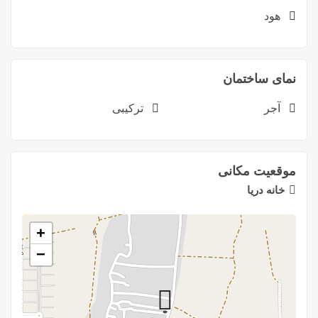
هود
نمای ساختمان
آجر
ترکیبی
موقعیت مکانی
خانه دريا
+
−