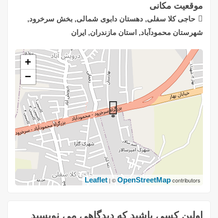
موقعیت مکانی
حاجی کلا سفلی, دهستان دابوی شمالی, بخش سرخرود,
شهرستان محمودآباد, استان مازندران, ایران
+
−
Leaflet
OpenStreetMap
| ©
contributors
اولین کسی باشید که دیدگاهی می نویسید