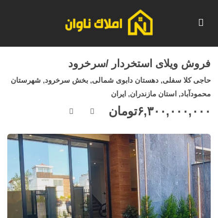
فروش ویلای استخردار /سرخرود
حاجی کلا سفلی, دهستان دابوی شمالی, بخش سرخرود, شهرستان
محمودآباد, استان مازندران, ایران
۶,۳۰۰,۰۰۰,۰۰۰
تومان