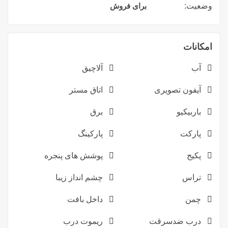
وضعیت:
برای فروش
امکانات
آب
آلاچیق
آیفون تصویری
اتاق مستر
باربیکیو
برق
پارکت
پارکینگ
پکیج
پوشش های پنجره
تراس
چشم انداز زیبا
چمن
داخل بافت
درب ضدسرقت
ریموت درب