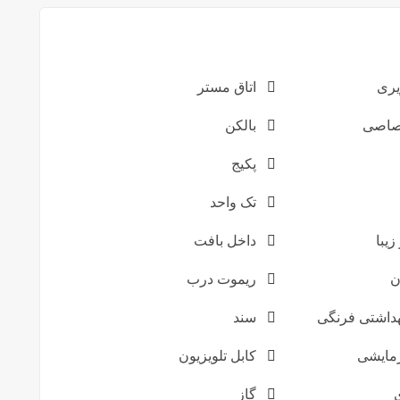
یری
اتاق مستر
تصاصی
بالکن
پکیج
تک واحد
زیبا
داخل بافت
ن
ریموت درب
داشتی فرنگی
سند
مایشی
کابل تلویزیون
گاز