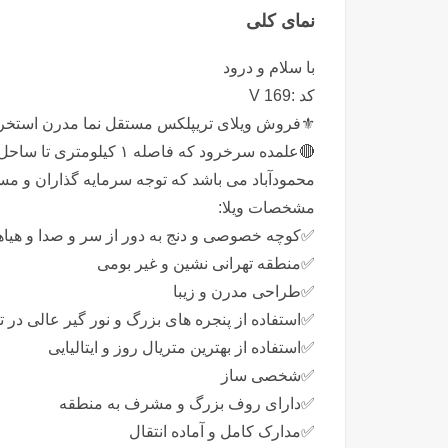
نمای کلی
با سلام و درود
کد :V 169
⚜️فروش ویلای تریپلکس مستقل نما مدرن استخرد
🔴علمده سرخرود که فاصله ۱
محمودآباد می باشد که توجه سرمایه گذاران و مس
مشخصات ویلا:
✅️کوچه خصوصی و دنج به دور از سر و صدا و هیاه
✅️منطقه تهرانی نشین و غیر بومی
✅️طراحی مدرن و زیبا
✅️استفاده از پنجره های بزرگ و نور گیر عالی در تم
✅️استفاده از بهترین متریال روز و ایتالیایی
✅️شخصی ساز
✅️دارای روف بزرگ و مشرف به منطقه
✅️مدارک کامل و آماده انتقال