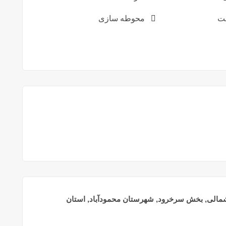
ت
محوطه سازی
شمالی, بخش سرخرود, شهرستان محمودآباد, استان