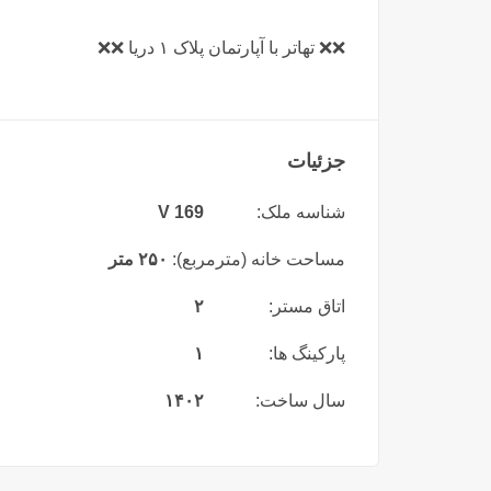
❌️❌️ تهاتر با آپارتمان پلاک ۱ دریا ❌️❌️
جزئیات
شناسه ملک:
V 169
مساحت خانه (مترمربع):
۲۵۰ متر
اتاق مستر:
۲
پارکینگ ها:
۱
سال ساخت:
۱۴۰۲