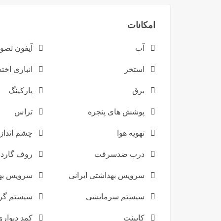
امکانات
آب
آیفون تصو
استخر
انباری اخ
برق
پارکینگ
پوشش های پنجره
تراس
تهویه هوا
چشم انداز 
درب ضدسرقت
روف گارد
سرویس بهداشتی ایرانی
سرویس به
سیستم سرمایشی
سیستم گر
کابینت
کمد دیواری