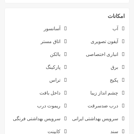
امکانات
آب
آسانسور
آیفون تصویری
اتاق مستر
انباری اختصاصی
بالکن
برق
پارکینگ
پکیج
تراس
چشم انداز زیبا
داخل بافت
درب ضدسرقت
ریموت درب
سرویس بهداشتی ایرانی
سرویس بهداشتی فرنگی
سند
کابینت