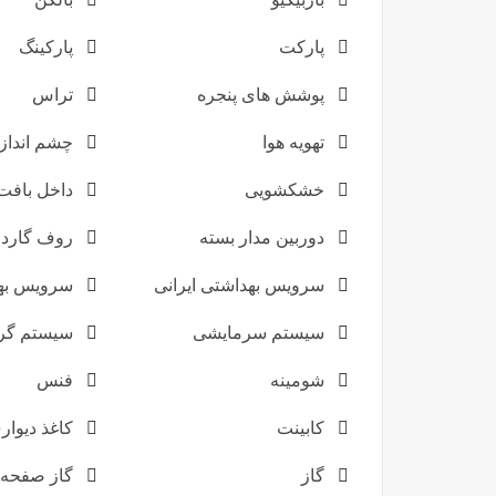
پارکت
پارکینگ
پوشش های پنجره
تراس
تهویه هوا
چشم انداز 
خشکشویی
داخل بافت
دوربین مدار بسته
روف گارد
سرویس بهداشتی ایرانی
سرویس به
سیستم سرمایشی
سیستم گر
شومینه
فنس
کابینت
کاغذ دیوار
گاز
گاز صفحه 