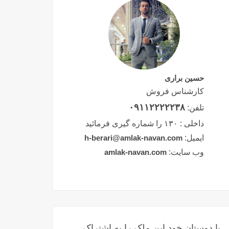
حسین براری
کارشناس فروش
۰۹۱۱۲۲۲۲۲۳۸
تلفن:
داخلی :
۱۳۰ را شماره گیری فرمائید
ایمیل:
h-berari@amlak-navan.com
وب سایت:
amlak-navan.com
با دوستان خود این ملک را به اشتراک