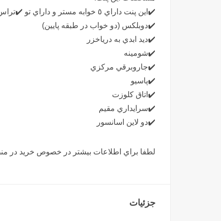
✔️اين پنت داراي ٥ خوابه مستر و داراي تو ✔️تراس قابل چيدمان ميباشد
✔️دوبلكس (دو خواب در طبقه پايين)
✔️ديد ابدي به درياخزر
✔️شومينه
✔️جاروبرقي مركزي
✔️پاسيو
✔️اتاق كلوزت
✔️سرايداري مقيم
✔️دو لاين اسانسور
لطفا براي اطلاعات بيشتر در خصوص خريد در منطق
جزئیات