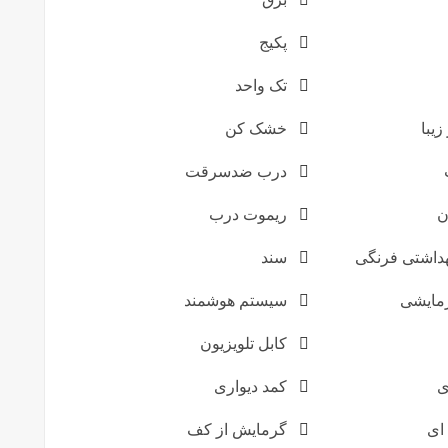
پکیج
تک واحد
زیبا
خشک کن
درب ضدسرقت
ن
ریموت درب
داشتی فرنگی
سند
مایشی
سیستم هوشمند
کابل تلویزیون
ی
کمد دیواری
ای
گرمایش از کف