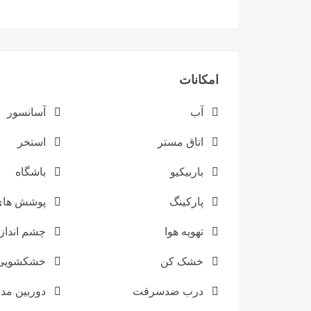
امکانات
آب
آسانسور
اتاق مستر
استخر
باربیکیو
باشگاه
پارکینگ
پوشش های 
تهویه هوا
چشم انداز 
خشک کن
خشکشویی
درب ضدسرقت
دوربین مدا