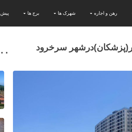
رهن و اجاره
شهرک ها
برج ها
پیش
زر(پزشکان)درشهر سرخرود
۰۰۰