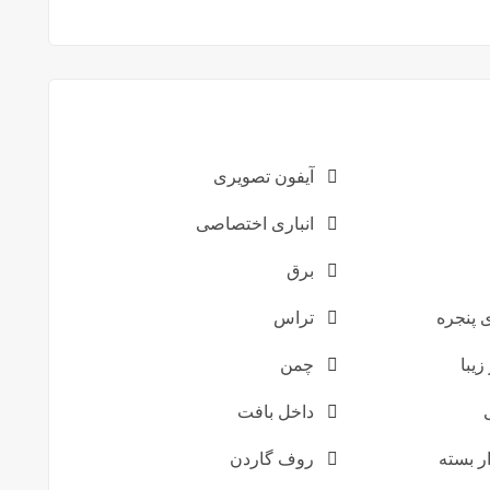
آیفون تصویری
انباری اختصاصی
برق
پنجره
تراس
زیبا
چمن
داخل بافت
ر بسته
روف گاردن