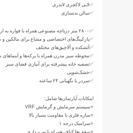
✅️لابی لاکچری لاندری
✅️سالن بدنسازی
✅️۲۸۰۰ متر دریاچه مصنوعی همراه با فواره به ارتفاع ۴۶ متر همراه با رقص نور
✅️پارکینگ‌های اختصاصی و مشاع برای مالکین و م
✅️آتشکده و آلاچیق‌های مختلف
✅️محوطه سبز مدرن همراه با برکه‌ها و آبنما‌های 
✅️تصفیه خانه پیشرفته برای آبیاری فضای سبز
✅️خشک‌شویی
✅️سردر با نگهبانی ۲۴ ساعته
امکانات آپارتمان‌ها شامل:
⭐️سیستم سرمایش و گرمایش VRF
⭐️سازه فلزی با مقاومت بسیار بالا
⭐️سرامیک درجه ۱
⭐️سقف‌ها کناف همراه با نورپردازی