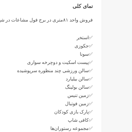
نمای کلی
فروش واحد ۸۱متری در برج فول مشاعات در شهر توریستی سرخرود ⬇️
✅️استخر
✅️جکوزی
✅️سونا
✅️پیست اسکیت و دوچرخه سواری
✅️سالن ورزشی چند منظوره سرپوشیده
✅️سالن بیلیارد
✅️سالن بولینگ
✅️زمین تنیس
✅️زمین فوتبال
✅️پارک بازی کودکان
✅️کافی شاپ
✅️مجموعه رستوران‌ها