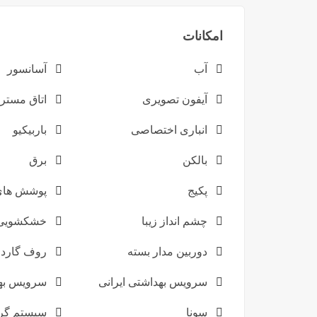
امکانات
آب
آسانسور
آیفون تصویری
اتاق مستر
انباری اختصاصی
باربیکیو
بالکن
برق
پکیج
پوشش های 
چشم انداز زیبا
خشکشویی
دوربین مدار بسته
روف گارد
سرویس بهداشتی ایرانی
سرویس به
سونا
سیستم گر