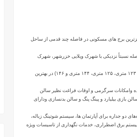
هزترین برج های مسکونی در فاصله چند قدمی از ساحل
له نسبتاً نزدیکی با شهرک ویلایی خزرشهر، شهرک
✅️برج نیلی پلاس در ۲۳ طبقه(واحدهای ۸۶ متری، ۱۲۳ متری، ۱۲۵ متری، ۱۴۴ متری و ۱۴۶) در بهترین
شده وامکانات سرگرمی و اوقات فراغت نظیر سالن
ن بازی بیلیارد و پینگ پنگ و سالن بدنسازی ودارای
‌های دو جداره برای آپارتمان ها، سیستم شوتینگ زباله،
سرایداری و نگهبانی ۲۴ ساعته، سیستم برق اضطراری، خدمات نگهداری از تاسیسات ویژه