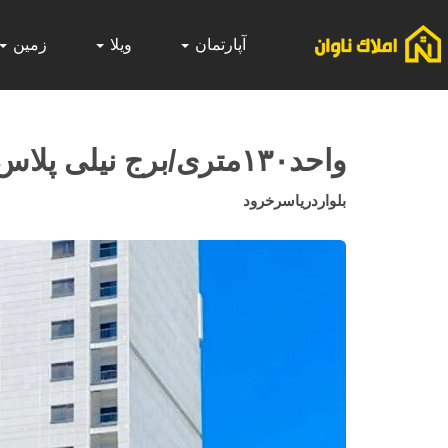
آپارتمان
ویلا
زمین
واحد۱۳۰متری/برج نیلی پلاس/پلاک۱دریای سرخرود
بلواردریاسرخرود