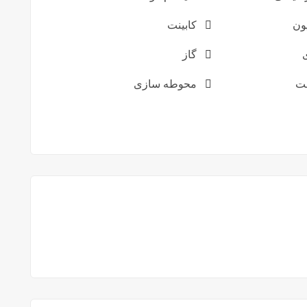
یون
کابینت
گاز
ت
محوطه سازی