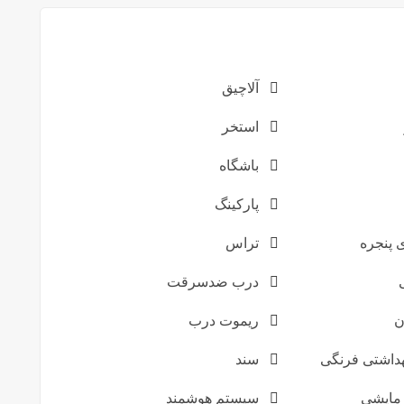
آلاچیق
استخر
باشگاه
پارکینگ
پنجره
تراس
درب ضدسرقت
ن
ریموت درب
داشتی فرنگی
سند
مایشی
سیستم هوشمند