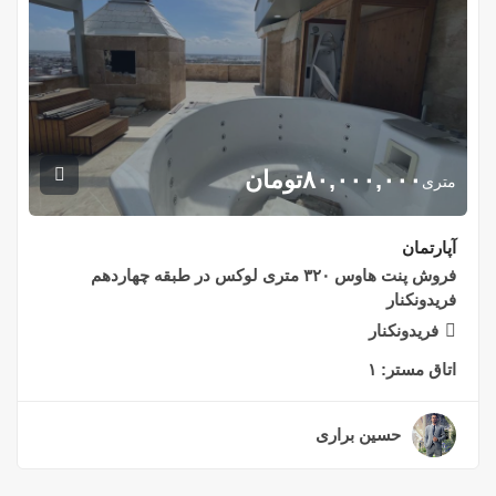
۸۰,۰۰۰,۰۰۰
تومان
متری
آپارتمان
فروش پنت هاوس ۳۲۰ متری لوکس در طبقه چهاردهم
فریدونکنار
فریدونکنار
اتاق مستر:
۱
حسین براری
۲ سال قبل