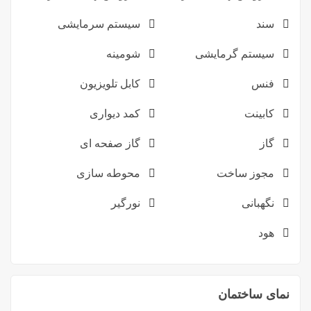
سند
سیستم سرمایشی
سیستم گرمایشی
شومینه
فنس
کابل تلویزیون
کابینت
کمد دیواری
گاز
گاز صفحه ای
مجوز ساخت
محوطه سازی
نگهبانی
نورگیر
هود
نمای ساختمان