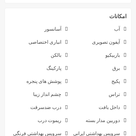
امکانات
آب
آسانسور
آیفون تصویری
انباری اختصاصی
باربیکیو
بالکن
برق
پارکینگ
پکیج
پوشش های پنجره
تراس
چشم انداز زیبا
داخل بافت
درب ضدسرقت
دوربین مدار بسته
ریموت درب
سرویس بهداشتی ایرانی
سرویس بهداشتی فرنگی