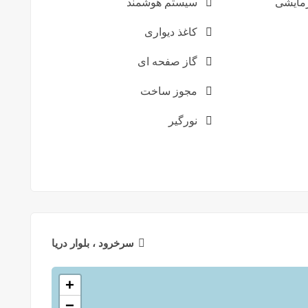
مایشی
سیستم هوشمند
کاغذ دیواری
گاز صفحه ای
مجوز ساخت
نورگیر
سرخرود ، بلوار دریا
+
−