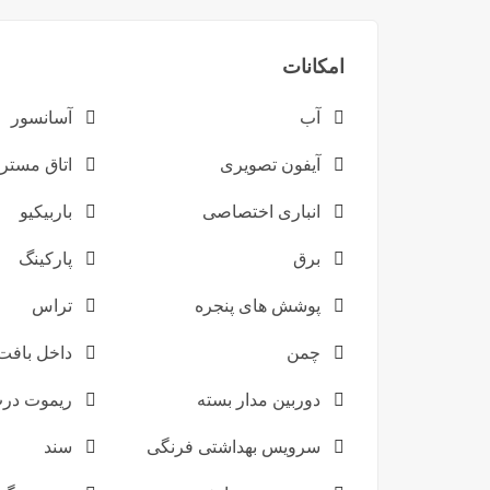
امکانات
آب
آسانسور
آیفون تصویری
اتاق مستر
انباری اختصاصی
باربیکیو
برق
پارکینگ
پوشش های پنجره
تراس
چمن
داخل بافت
دوربین مدار بسته
ریموت در
سرویس بهداشتی فرنگی
سند