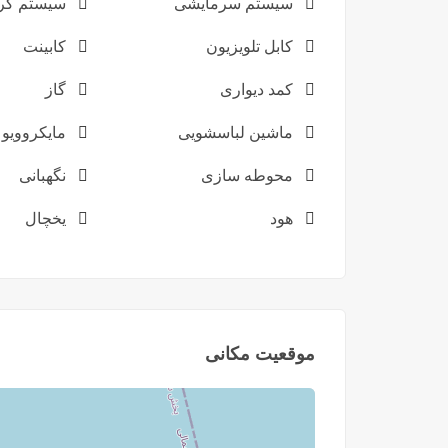
سیستم سرمایشی
سیستم گر
کابل تلویزیون
کابینت
کمد دیواری
گاز
ماشین لباسشویی
مایکروویو
محوطه سازی
نگهبانی
هود
یخچال
موقعیت مکانی