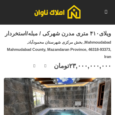
ویلای۴۱۰ متری مدرن شهرکی / مبله/استخردار
Mahmoudabad, بخش مرکزی شهرستان محمودآباد,
Mahmudabad County, Mazandaran Province, 46318-93373,
Iran
۲۳,۰۰۰,۰۰۰,۰۰۰
تومان