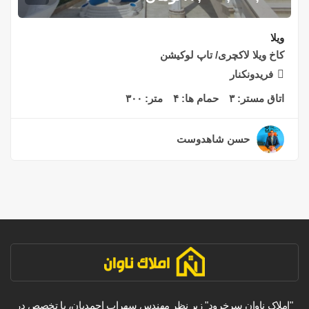
ویلا
کاخ ویلا لاکچری/ تاپ لوکیشن
فریدونکنار
اتاق مستر:
۳
حمام ها:
۴
متر:
۳۰۰
حسن شاهدوست
۲ سال قبل
"املاک ناوان سرخرود" زیر نظر مهندس سهراب احمدیان، با تخصص در