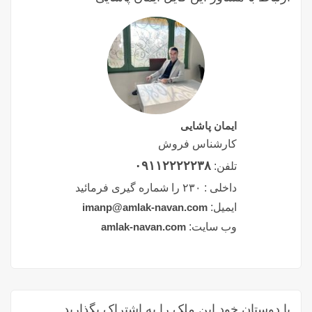
ایمان پاشایی
کارشناس فروش
۰۹۱۱۲۲۲۲۲۳۸
تلفن:
داخلی :
۲۳۰ را شماره گیری فرمائید
ایمیل:
imanp@amlak-navan.com
وب سایت:
amlak-navan.com
با دوستان خود این ملک را به اشتراک بگذارید