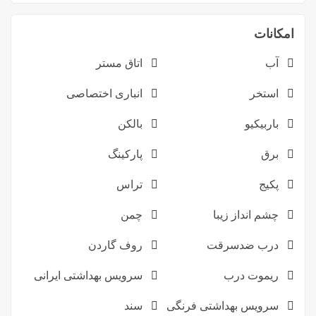
امکانات
آب
اتاق مستر
استخر
انباری اختصاصی
باربیکیو
بالکن
برق
پارکینگ
پکیج
تراس
چشم انداز زیبا
چمن
درب ضدسرقت
روف گاردن
ریموت درب
سرویس بهداشتی ایرانی
سرویس بهداشتی فرنگی
سند