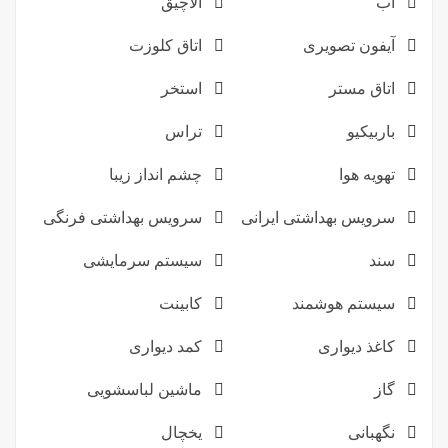
آب
آلاچیق
آیفون تصویری
اتاق کلوزت
اتاق مستر
استخر
باربیکیو
تراس
تهویه هوا
چشم انداز زیبا
سرویس بهداشتی ایرانی
سرویس بهداشتی فرنگی
سند
سیستم سرمایشی
سیستم هوشمند
کابینت
کاغذ دیواری
کمد دیواری
گاز
ماشین لباسشویی
نگهبانی
یخچال