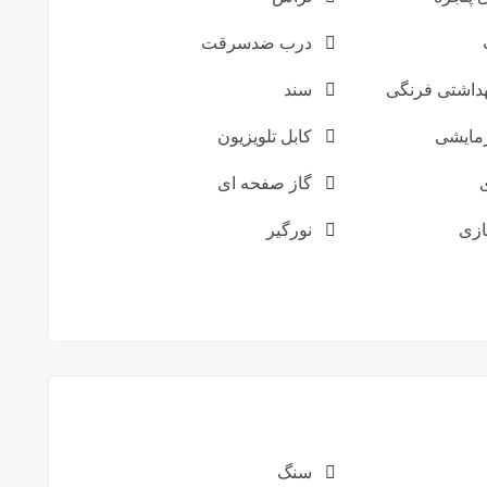
درب ضدسرقت
داشتی فرنگی
سند
مایشی
کابل تلویزیون
گاز صفحه ای
زی
نورگیر
سنگ