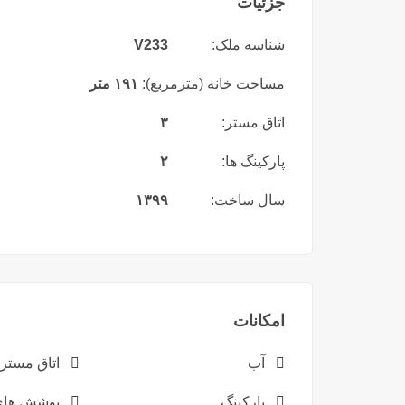
جزئیات
شناسه ملک:
V233
مساحت خانه (مترمربع):
۱۹۱ متر
اتاق مستر:
۳
پارکینگ ها:
۲
سال ساخت:
۱۳۹۹
امکانات
آب
اتاق مستر
پارکینگ
پوشش های 