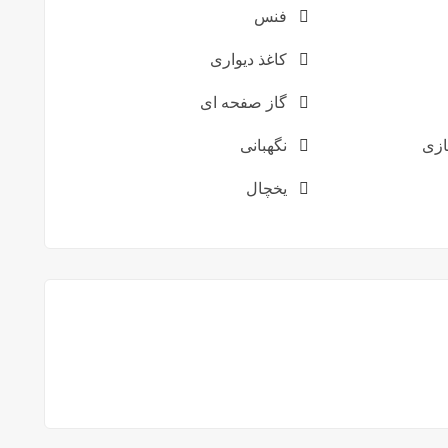
فنس
کاغذ دیواری
گاز صفحه ای
زی
نگهبانی
یخچال