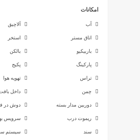
امکانات
آب
آلاچیق
اتاق مستر
استخر
باربیکیو
بالکن
پارکینگ
پکیج
تراس
تهویه هوا
چمن
داخل بافت
دوربین مدار بسته
دوش در فض
ریموت درب
سرویس بهد
سند
سیستم سر