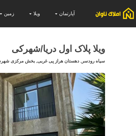
آپارتمان
ویلا
زمین
ویلا پلاک اول دریا/شهرکی
سیاه رودسر, دهستان هراز پی غربی, بخش مرکزی شهرستا