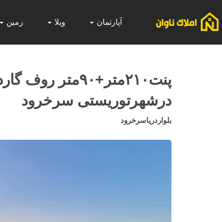
آپارتمان
ویلا
زمین
پنت۲۱۰متر+۹۰متر 
درشهرتوریستی سرخرود
بلواردریاسرخرود