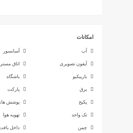
امکانات
آب
آسانسور
آیفون تصویری
اتاق مستر
باربیکیو
باشگاه
برق
پارکت
پکیج
پوشش های 
تک واحد
تهویه هوا
چمن
داخل بافت