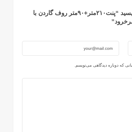
اولین کسی باشید که دیدگاهی می نویسید “پنت۲۱۰متر+۹۰متر روف گاردن با
رخرود”
نی که دوباره دیدگاهی می‌نویسم.