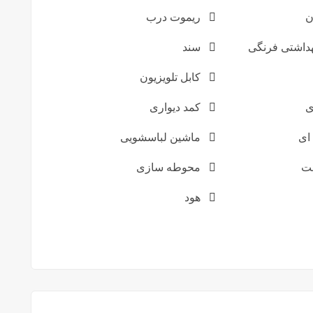
ن
ریموت درب
داشتی فرنگی
سند
کابل تلویزیون
ی
کمد دیواری
ای
ماشین لباسشویی
ت
محوطه سازی
هود