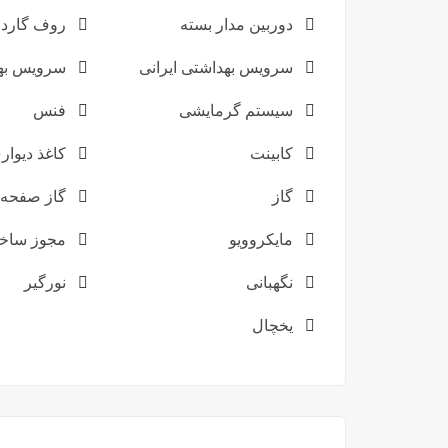
دوربین مدار بسته
روف گارد
سرویس بهداشتی ایرانی
سرویس به
سیستم گرمایشی
فنس
کابینت
کاغذ دیوار
گاز
گاز صفحه 
مایکروویو
مجوز ساخ
نگهبانی
نورگیر
یخچال