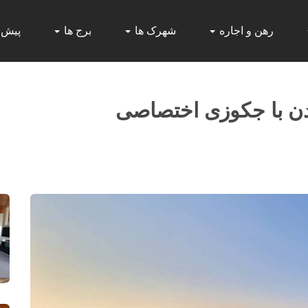
رهن و اجاره
شهرک ها
برج ها
پیش
روف گاردن با جکوزی اختصاصی