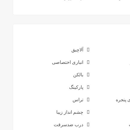
آلاچیق
انباری اختصاصی
بالکن
پارکینگ
پنجره
تراس
چشم انداز زیبا
درب ضدسرقت