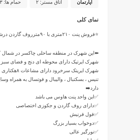
آپارتمان
اتاق مستر:
۲
حمام ها:
۳
نمای کلی
⭐️فروش پنت ۲۱۰متری با ۹۰مترروف گاردن درشهرک ایرتیک⭐️
⬅️این شهرک در منطقه ساحلی چاکسر در شمال کش
شهرک ایرتیک دارای محوطه ای دنج و فضای سبز می باشد 
شهرک ایریتک 
تنیس ، بسکتبال ، والیبال و فوتسال به همراه و
دارد➡️
✅️این واحد پنت هاوس می باشد
✅️دارای روف گاردن و جکوزی اختصاصی
✅️فول فرنیش
✅️دوخواب بسیار بزرگ
✅️نورگیر عالی