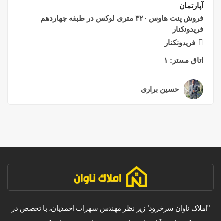
آپارتمان
فروش پنت هاوس ۳۲۰ متری لوکس در طبقه چهاردهم
فریدونکنار
فریدونکنار
اتاق مستر:
۱
حسین براری
۲ سال قبل
"املاک ناوان سرخرود" زیر نظر مهندس سهراب احمدیان، با تخصص در