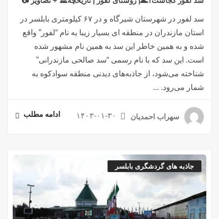
سد لفور کجاست؟🌊| روستای لفور | تاریخچه🏛️ + تصاویر 📷
سد لفور در شهرستان شیرگاه و در ۶۷ کیلومتری بابلسر در
استان مازندران در منطقه ای بسیار زیبا به نام “لفور” واقع
شده و به همین خاطر این سد به همین نام مشهور شده
است. این سد که با نام رسمی “سد صالحی مازندرانی”
شناخته می‌شود، از جاذبه‌های دیدنی منطقه سوادکوه به
شمار می‌رود. ...
ادامه مطلب
۱۴۰۳-۰۱-۳۰
سهراب احمدیان
جاذبه های گردشگری بابلسر