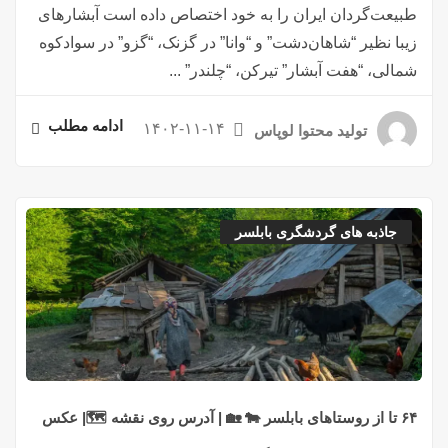
طبیعت‌گردان ایران را به خود اختصاص داده است آبشارهای
زیبا نظیر “شاهان‌دشت” و “وانا” در گزنک، “گزو” در سوادکوه
شمالی، “هفت آبشار” تیرکن، “چلندر” ...
ادامه مطلب
۱۴۰۲-۱۱-۱۴
تولید محتوا لوپاس
جاذبه های گردشگری بابلسر
۶۴ تا از روستاهای بابلسر 🐄 🏡 | آدرس روی نقشه 🗺️| عکس