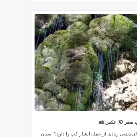
سب سفر ⏰| عکس 📸
های دیدنی زیادی از جمله ابشار کپ را دارد؟ استان